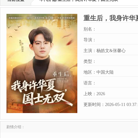
重生后，我身许华
别名：
导演：
主演：
杨皓文&张馨心
类型：
地区：
中国大陆
语言：
上映：
2026
更新时间：
2026-05-11 03:37
剧情介绍：