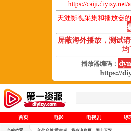
https://caiji.diyizy.net
天涯影视采集和播放器
屏蔽海外播放，测试请关
均
dy
播放器编码：
https://d
首页
电影
电视剧
综
当前位置
年代穿越/重生后，我身许华夏，国士无双