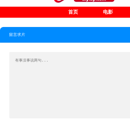
首页
电影
留言求片