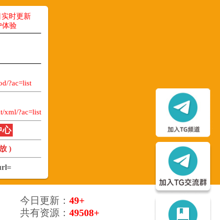
日实时更新
户体验
/?ac=list
ml/?ac=list
中心
 )
rl=
今日更新：
49+
共有资源：
49508+