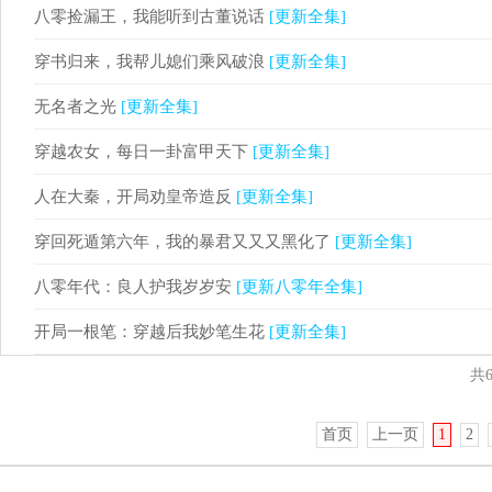
八零捡漏王，我能听到古董说话
[更新全集]
穿书归来，我帮儿媳们乘风破浪
[更新全集]
无名者之光
[更新全集]
穿越农女，每日一卦富甲天下
[更新全集]
人在大秦，开局劝皇帝造反
[更新全集]
穿回死遁第六年，我的暴君又又又黑化了
[更新全集]
八零年代：良人护我岁岁安
[更新八零年全集]
开局一根笔：穿越后我妙笔生花
[更新全集]
共6
首页
上一页
1
2