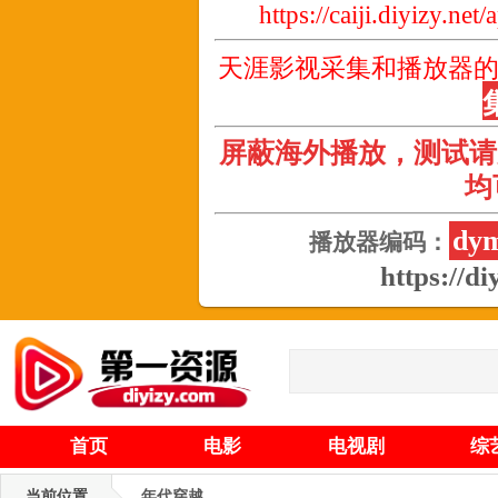
https://caiji.diyizy.net
天涯影视采集和播放器
屏蔽海外播放，测试请关
均
dy
播放器编码：
https://d
首页
电影
电视剧
综
当前位置
年代穿越