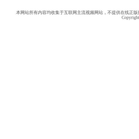
本网站所有内容均收集于互联网主流视频网站，不提供在线正版
Copyright